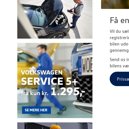
Få en
Vil du sæ
registrer
bilen ude
gennemg
Send os i
bilens væ
Prissæ