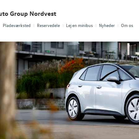
uto Group Nordvest
Pladeværksted
Reservedele
Lej en minibus
Nyheder
Om os