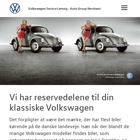
Volkswagen
Toggle
Volkswagen Service Lemvig - Auto Group Nordvest
naviga
FORSIDE
BRUGTE BILER
TILBEHØR
Aktuelt tilbeh
Volkswagen Cl
Vi har reservedelene til din
Startpakke til 
klassiske Volkswagen
VÆRKSTED
Det forpligter at være det mærke, der har flest biler
kørende på de danske landeveje. Især når der blandt de
PLADEVÆRKST
mange Volkswagen modeller findes biler, som