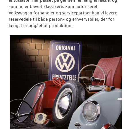
entusiaster har passet på gennem en lang årrække, og
som nu er blevet klassikere. Som autoriseret
RESERVEDELE
Volkswagen forhandler og servicepartner kan vi levere
reservedele til både person- og erhvervsbiler, der for
LEJ EN MINIBU
længst er udgået af produktion.
NYHEDER
OM OS