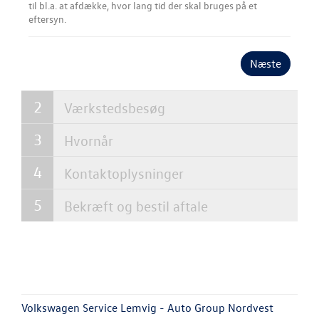
til bl.a. at afdække, hvor lang tid der skal bruges på et
Autoriseret V
eftersyn.
Brugtbilsattes
PLADEVÆRKST
Næste
RESERVEDELE
Værkstedsbesøg
LEJ EN MINIBU
Hvornår
NYHEDER
Kontaktoplysninger
Bekræft og bestil aftale
OM OS
Volkswagen Service Lemvig - Auto Group Nordvest