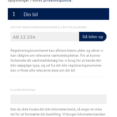
oplysninger i vores
privatlivspolitik
.
Olieskiftservic
Din bil
Bestil tid til s
Rustbeskyttel
INDTAST REGISTRERINGSNUMMER ELLER STELNUMMER
Slå bilen op
VW Connect
Registreringsnummeret kan afklare bilens alder og sikrer vi
Mere effekt og
kan rådgive om relevante værkstedsydelser.​ For at kunne
forberede dit værkstedsbesøg har vi brug for at kende din
Volkswagen Se
bils nøjagtige type, og ud fra din bils registreringsnummer
kan vi finde alle relevante data om din bil.
Service Cam
Serviceabonn
KILOMETERSTAND
Velkomstpakke 
MinVolkswage
Kan du ikke huske din bils kilometerstand, så angiv et cirka
tal for at fortsætte din bestilling. Vi bruger kilometerstanden