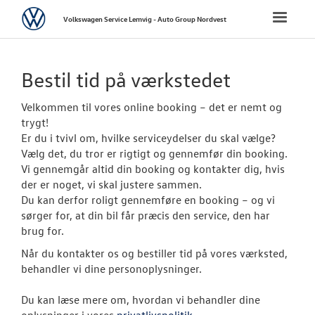
Volkswagen
Toggle
Volkswagen Service Lemvig - Auto Group Nordvest
naviga
FORSIDE
Bestil tid på værkstedet
BRUGTE BILER
Velkommen til vores online booking – det er nemt og
trygt!
TILBEHØR
Er du i tvivl om, hvilke serviceydelser du skal vælge?
Vælg det, du tror er rigtigt og gennemfør din booking.
Vi gennemgår altid din booking og kontakter dig, hvis
VÆRKSTED
der er noget, vi skal justere sammen.
Du kan derfor roligt gennemføre en booking – og vi
Bestil tid på 
sørger for, at din bil får præcis den service, den har
brug for.
Hjulskifte
Når du kontakter os og bestiller tid på vores værksted,
Koncepter og 
behandler vi dine personoplysninger.
Softwareopda
Du kan læse mere om, hvordan vi behandler dine