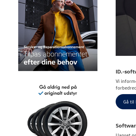
ID.-sof
Vi inform
forbedred
Gå ti
Softwar
Uanset om