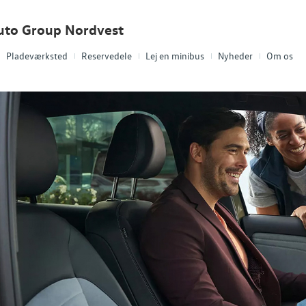
uto Group Nordvest
Pladeværksted
Reservedele
Lej en minibus
Nyheder
Om os