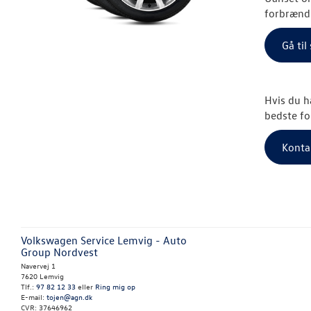
forbrændi
Gå ti
Hvis du h
bedste fo
Konta
Volkswagen Service Lemvig - Auto
Group Nordvest
Navervej 1
7620 Lemvig
Tlf.:
97 82 12 33
eller
Ring mig op
E-mail:
tojen@agn.dk
CVR: 37646962