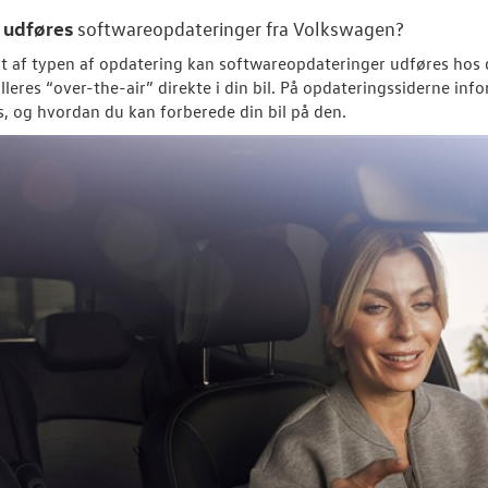
udføres
n
softwareopdateringer fra
Volkswagen
?
 af typen af opdatering kan softwareopdateringer udføres hos 
talleres “over-the-air” direkte i din bil. På opdateringssiderne i
es, og hvordan du kan forberede din bil på den.