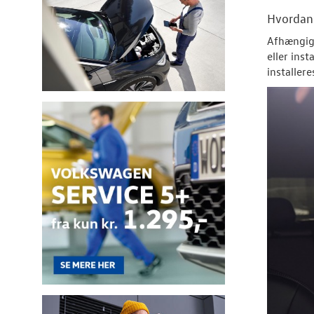
Hvorda
Afhængigt
eller ins
installer