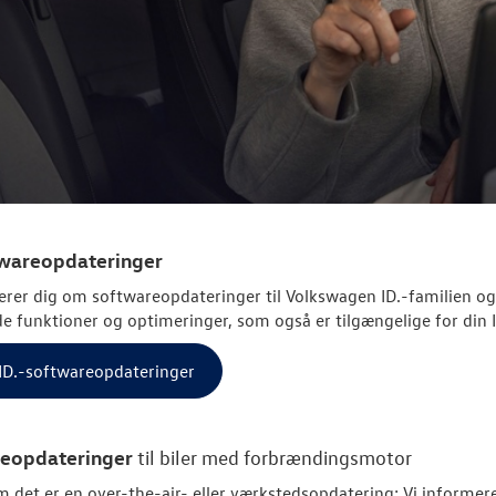
twareopdateringer
erer dig om softwareopdateringer til
Volkswagen
ID.-familien og
e funktioner og optimeringer, som også er tilgængelige for din I
l ID.-softwareopdateringer
eopdateringer
til biler med forbrændingsmotor
 det er en over-the-air- eller værkstedsopdatering: Vi informere