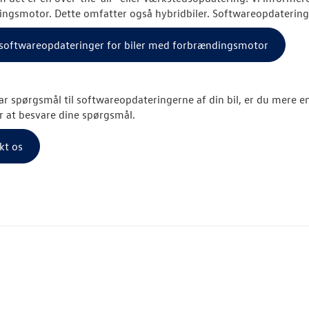
ngsmotor. Dette omfatter også hybridbiler. Softwareopdateringe
l softwareopdateringer for biler med forbrændingsmotor
ar spørgsmål til softwareopdateringerne af din bil, er du mere en
r at besvare dine spørgsmål.
kt os