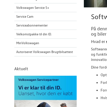
Volkswagen Service 5+
Softw
Service Cam
Serviceabonnementer
På denn
og bile
Velkomstpakke til din ID.
Hvad er
MinVolkswagen
Softwareo
Autoriseret Volkswagen Brugtbilsattest
og funkti
innovatio
Dine ford
Aktuelt
Opt
For
For
Hvi