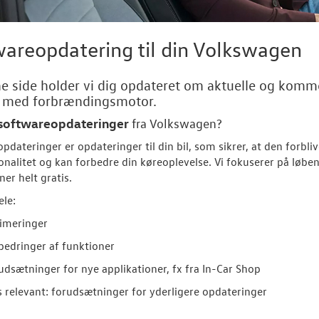
areopdatering til din Volkswagen
e side holder vi dig opdateret om aktuelle og komm
r med forbrændingsmotor.
softwareopdateringer
fra
Volkswagen
?
pdateringer er opdateringer til din bil, som sikrer, at den forbl
onalitet og kan forbedre din køreoplevelse. Vi fokuserer på løbe
ner helt gratis.
ele:
imeringer
bedringer af funktioner
udsætninger for nye applikationer, fx fra In-Car Shop
s relevant: forudsætninger for yderligere opdateringer