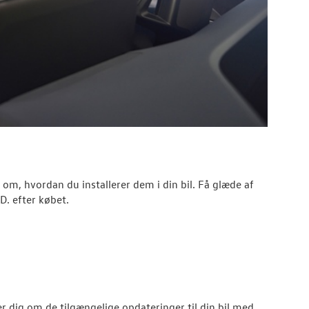
 om, hvordan du installerer dem i din bil. Få glæde af
D. efter købet.
r dig om de tilgængelige opdateringer til din bil med