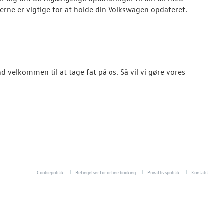
rne er vigtige for at holde din
Volkswagen
opdateret.
d velkommen til at tage fat på os. Så vil vi gøre vores
Cookiepolitik
Betingelser for online booking
Privatlivspolitik
Kontakt