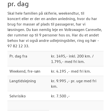
NYHEDER
pr. dag
Skal hele familien på skiferie, weekendtur, til
OM OS
koncert eller er der en anden anledning, hvor du har
brug for masser af plads til passagerer, har vi
løsningen. Du kan nemlig leje en Volkswagen Carevelle,
der rummer op til 9 personer hos os. Har du et andet
behov har vi også andre udlejningsbiler, ring og hør -
97 82 12 33.
Pr. dag fra
kr. 1495,- inkl. 200 km. /
1.795,- med fri km.
Weekend, fre-søn
kr. 4.195 ,- med fri km.
Langtidslejning
kr. 9.995 ,- pr. uge med fri
km.
Selvrisiko
kr. 7.500 ,-