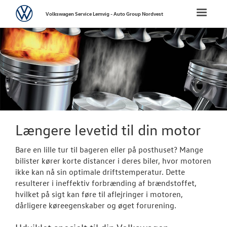
Volkswagen
Toggle
Volkswagen Service Lemvig - Auto Group Nordvest
naviga
FORSIDE
BRUGTE BILER
TILBEHØR
VÆRKSTED
Længere levetid til din motor
Bestil tid på 
Bare en lille tur til bageren eller på posthuset? Mange
bilister kører korte distancer i deres biler, hvor motoren
Hjulskifte
ikke kan nå sin optimale driftstemperatur. Dette
resulterer i ineffektiv forbrænding af brændstoffet,
Koncepter og 
hvilket på sigt kan føre til aflejringer i motoren,
dårligere køreegenskaber og øget forurening.
Softwareopda