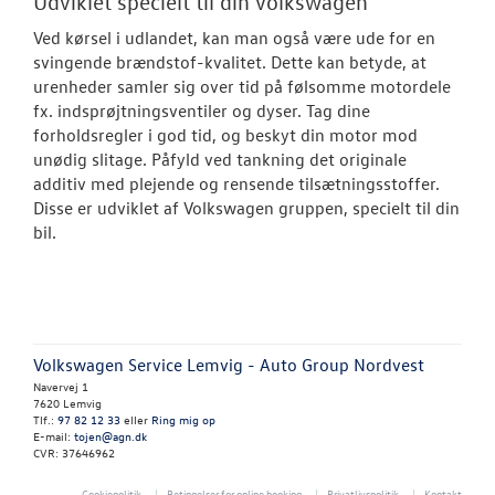
Udviklet specielt til din Volkswagen
Olieskiftservic
Ved kørsel i udlandet, kan man også være ude for en
svingende brændstof-kvalitet. Dette kan betyde, at
Bestil tid til s
urenheder samler sig over tid på følsomme motordele
fx. indsprøjtningsventiler og dyser. Tag dine
Rustbeskyttel
forholdsregler i god tid, og beskyt din motor mod
unødig slitage. Påfyld ved tankning det originale
VW Connect
additiv med plejende og rensende tilsætningsstoffer.
Disse er udviklet af Volkswagen gruppen, specielt til din
Mere effekt og
bil.
Volkswagen Se
Service Cam
Serviceabonn
Volkswagen Service Lemvig - Auto Group Nordvest
Navervej 1
7620 Lemvig
Velkomstpakke 
Tlf.:
97 82 12 33
eller
Ring mig op
E-mail:
tojen@agn.dk
CVR: 37646962
MinVolkswage
Cookiepolitik
Betingelser for online booking
Privatlivspolitik
Kontakt