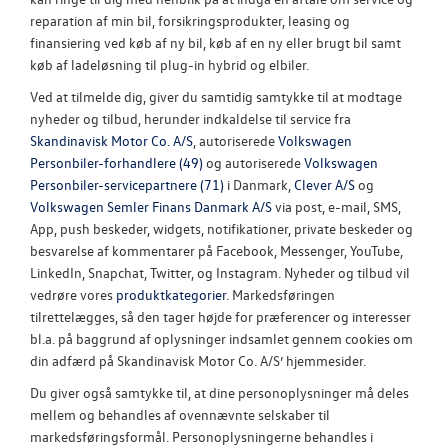
reparation af min bil, forsikringsprodukter, leasing og
finansiering ved køb af ny bil, køb af en ny eller brugt bil samt
køb af ladeløsning til plug-in hybrid og elbiler.
Ved at tilmelde dig, giver du samtidig samtykke til at modtage
nyheder og tilbud, herunder indkaldelse til service fra
Skandinavisk Motor Co. A/S
, autoriserede
Volkswagen
Personbiler-forhandlere (49)
og autoriserede
Volkswagen
Personbiler-servicepartnere (71)
i Danmark,
Clever A/S
og
Volkswagen Semler Finans Danmark A/S
via post, e-mail, SMS,
App, push beskeder, widgets, notifikationer, private beskeder og
besvarelse af kommentarer på Facebook, Messenger, YouTube,
LinkedIn, Snapchat, Twitter, og Instagram. Nyheder og tilbud vil
vedrøre vores
produktkategorier
. Markedsføringen
tilrettelægges, så den tager højde for præferencer og interesser
bl.a. på baggrund af oplysninger indsamlet gennem cookies om
din adfærd på Skandinavisk Motor Co. A/S’ hjemmesider.
Du giver også samtykke til, at dine personoplysninger må deles
mellem og behandles af ovennævnte selskaber til
markedsføringsformål. Personoplysningerne behandles i