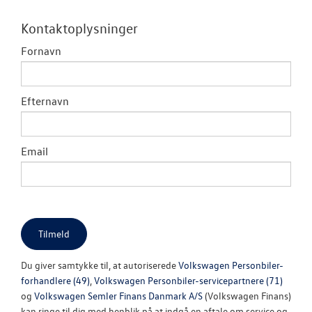
NYHEDER
Kontaktoplysninger
Tilmeld dig V
Fornavn
Danmarks nyh
Aktuelt
Efternavn
OM OS
Email
Du giver samtykke til, at autoriserede
Volkswagen Personbiler-
forhandlere (49)
,
Volkswagen Personbiler-servicepartnere (71)
og
Volkswagen Semler Finans Danmark A/S
(Volkswagen Finans)
kan ringe til dig med henblik på at indgå en aftale om service og