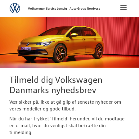
Volkswagen
Toggle
Volkswagen Service Lemvig - Auto Group Nordvest
naviga
FORSIDE
BRUGTE BILER
TILBEHØR
VÆRKSTED
Tilmeld dig Volkswagen
Danmarks nyhedsbrev
PLADEVÆRKST
Vær sikker på, ikke at gå glip af seneste nyheder om
RESERVEDELE
vores modeller og gode tilbud.
Når du har trykket ’Tilmeld’ herunder, vil du modtage
LEJ EN MINIBU
en e-mail, hvor du venligst skal bekræfte din
tilmelding.